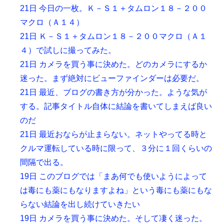
21日 今日の一枚。Ｋ－Ｓ１＋タムロン１８－２００
マクロ（Ａ１４）
21日 Ｋ－Ｓ１＋タムロン１８－２００マクロ（Ａ１
４）で試しに撮ってみた。
21日 カメラを買う事に決めた。どのカメラにするか
迷った。まず絶対にビューファインダーは必要だ。
21日 最近、ブログの書き方が分かった。ような気が
する。記事タイトル自体に結論を書いてしまえば良い
のだ
21日 最近おならが止まらない。ネットやってる時と
クルマ運転している時に限って、３分に１回くらいの
間隔で出る。
19日 このブログでは「まあ何でも使いようによって
は毒にも薬にもなりますよね」という毒にも薬にもな
らない結論を出し続けていきたい
19日 カメラを買う事に決めた。そして凄く迷った。