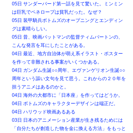
05日 サンダーバード第一話を見て驚いた。ミンミン
は巨乳でペネロープは貧乳だった。なぜ？
05日 装甲騎兵ボトムズのオープニングとエンディン
グは素晴らしい。
05日 昔、映画バットマンの監督ティムバートンの、
こんな発言を耳にしたことがある。
04日 最近、地方自治体が萌え系イラスト・ポスター
を作って非難される事案がいくつかある。
04日 ガンダム生誕○○周年、エヴァンゲリオン生誕○○
周年という謳い文句を見て思う。これからの２０年を
担うアニメはあるのかと。
04日 海外の大都市に「日本座」を作ってはどうか。
04日 ボトムズのキャラクターデザインは端正だ。
04日 ハリウッド映画あるある
03日 日本のアニメーション産業が生き残るためには
「自分たちが創造した物を金に換える方法」をもっと