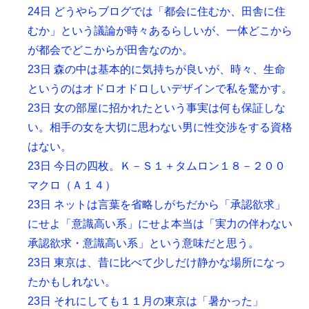
24日 どうやらブログでは「都会に住むか、田舎に住
むか」という議論が時々あるらしいが、一体どこから
が都会でどこからが田舎なのか。
23日 森の中は基本的に気持ちが良いが、時々、生命
というのはオドロオドロしいデザインで私を驚かす。
23日 女の部屋に招かれたという事実は何も保証しな
い。相手の女を大切に思わない男に性交渉をする資格
はない。
23日 今日の四枚。Ｋ－Ｓ１＋タムロン１８－２００
マクロ（Ａ１４）
23日 ネットは言葉を省略しがちだから「承認欲求」
にせよ「意識高い系」にせよ本当は「実力の伴わない
承認欲求・意識高い系」という意味だと思う。
23日 東京は、昔に比べて少しだけ静かな場所になっ
たかもしれない。
23日 それにしても１１月の東京は「暑かった」