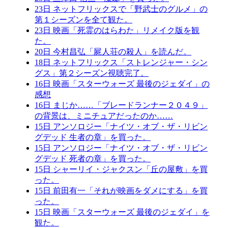
23日 ネットフリックスで「野武士のグルメ」の
第１シーズンを全て観た。
23日 映画「死霊のはらわた」リメイク版を観
た。
20日 今村昌弘「屍人荘の殺人」を読んだ。
18日 ネットフリックス「ストレンジャー・シン
グス」第２シーズン視聴完了。
16日 映画「スターウォーズ 最後のジェダイ」の
感想
16日 まじか……「ブレードランナー２０４９」
の背景は、ミニチュアだったのか……
15日 アンソロジー「ナイツ・オブ・ザ・リビン
グデッド 生者の章」を買った。
15日 アンソロジー「ナイツ・オブ・ザ・リビン
グデッド 死者の章」を買った。
15日 シャーリイ・ジャクスン「丘の屋敷」を買
った。
15日 前田有一「それが映画をダメにする」を買
った。
15日 映画「スターウォーズ 最後のジェダイ」を
観た。