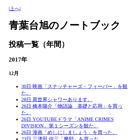
|
上へ
|
青葉台旭のノートブック
投稿一覧（年間）
2017年
12月
30日 映画「スナッチャーズ・フィーバー」を観
た。
28日 異世界シャワーあります。
26日 橋本陽介「物語論 基礎と応用」を買っ
た。
26日 YOUTUBEドラマ「ANIME CRIMES
DIVISION」第１シーズンを観た。
26日 漫画「めしにしましょう」を買った。
23日 三津田 信三「魔邸」を買った。