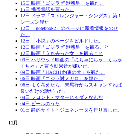
15日 映画「ゴジラ 怪獣惑星」を観た。
15日 携帯電話を買った。
12日 ドラマ「ストレンジャー・シングス」第１
シーズン観た
12日 「notebook2」のページに新着情報をのせ
た。
12日 「小説」のページをビルドした。
12日 映画「ゴジラ 怪獣惑星」を観ること
12日 映画「立ち去った女」を観ること
09日 ハリウッド映画の「にちゃにちゃ、くちゃ
くちゃ」と言う効果音が嫌いだ。
09日 映画「HACHI 約束の犬」を観た。
06日 映画「ゴジラ対メガロ」を観た。
06日 よく考えたら、末尾行からスキャンすれば
良いだけの話だった。
04日 フロント・マターじゃダメなんだ
04日 ビールのうた
01日 静的サイト・ジェネレータを作り直した。
11月