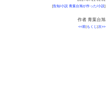
[
告知/小説
青葉台旭が作った/小説
]
作者
青葉台旭
<<前
|
もくじ
|
次>>