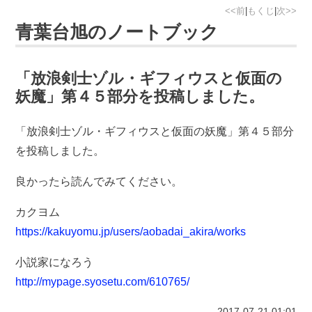
<<前
|
もくじ
|
次>>
青葉台旭のノートブック
「放浪剣士ゾル・ギフィウスと仮面の
妖魔」第４５部分を投稿しました。
「放浪剣士ゾル・ギフィウスと仮面の妖魔」第４５部分
を投稿しました。
良かったら読んでみてください。
カクヨム
https://kakuyomu.jp/users/aobadai_akira/works
小説家になろう
http://mypage.syosetu.com/610765/
2017-07-21
01:01