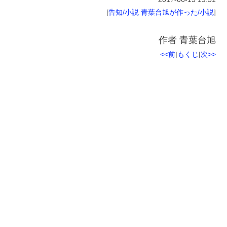
[
告知/小説
青葉台旭が作った/小説
]
作者
青葉台旭
<<前
|
もくじ
|
次>>