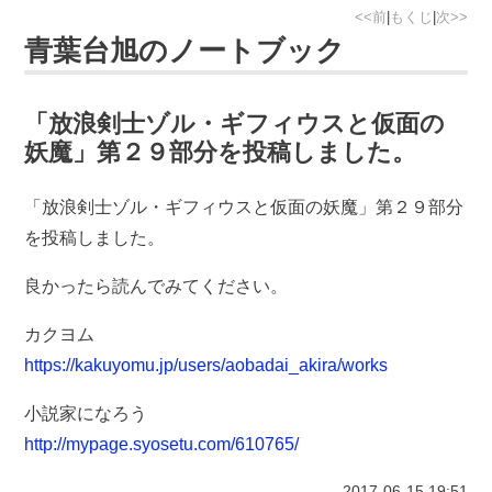
<<前
|
もくじ
|
次>>
青葉台旭のノートブック
「放浪剣士ゾル・ギフィウスと仮面の
妖魔」第２９部分を投稿しました。
「放浪剣士ゾル・ギフィウスと仮面の妖魔」第２９部分
を投稿しました。
良かったら読んでみてください。
カクヨム
https://kakuyomu.jp/users/aobadai_akira/works
小説家になろう
http://mypage.syosetu.com/610765/
2017-06-15
19:51